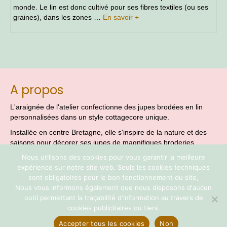
monde. Le lin est donc cultivé pour ses fibres textiles (ou ses
graines), dans les zones …
En savoir +
A propos
L'araignée de l'atelier confectionne des jupes brodées en lin
personnalisées dans un style cottagecore unique.
Installée en centre Bretagne, elle s'inspire de la nature et des
saisons pour décorer ses jupes de magnifiques broderies.
Nous utilisons des cookies pour vous garantir la meilleure
expérience sur notre site web. Seuls les cookies techniques
sont obligatoires pour le bon fonctionnement du site,
Nous vous informons également que nous disposons d'aucun
outil permettant la traçabilité d'information au travers de
cookies publicitaires ou tiers.
Accepter tous les cookies
Non
Mentions Légales
CGV
Retours & Remboursements
RGPD
Plan de site