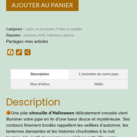
quantité
AJOUTER AU PANIER
de
Jupe
en
lin
Catégories :
Jupes en promotion
,
Prêtes à expédier
noir
Étiquettes :
automne
,
forêt
,
halloween
,
légume
Jack
Partagez mes articles
O'Lantern
Facebook
Copy
Partager
Link
Description
L'entretien de votre jupe
Plus d'infos
Vidéo
Description
Une jolie
citrouille d’Halloween
délicatement creusée vient
illuminer votre jupe en lin d’une lueur douce et mystérieuse. Ses
contours finement brodés rappellent les veillées d’automne, les
lanternes dansantes et les histoires chuchotées à la nuit