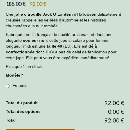
Le
Le
185,00
€
92,00
€
prix
prix
initial
actuel
Une
jolie citrouille Jack O’Lantern
d’Halloween délicatement
était :
est :
creusée rappelle les veillées d’automne et les histoires
185,00 €.
92,00 €.
chuchotées à la nuit tombée.
Fabriquée en lin français de qualité artisanale et dans une
élégante
couleur noir
, cette jupe circulaire pour femme
longueur midi est une
taille 40
(EU). Elle est
déjà
confectionnée
donc il n’y a pas de délai de fabrication pour
cette jupe. Elle peut vous être expédiée immédiatement!
Plus que 1 en stock
Modèle
*
Femme
92,00 €
Total du produit
0,00 €
Total des options
92,00 €
Total