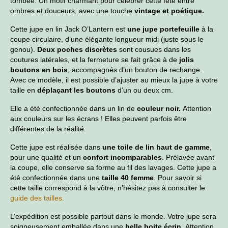
tombée. Un motif charmant pour célébrer cette fête entre
ombres et douceurs, avec une touche
vintage et poétique.
Cette jupe en lin Jack O’Lantern est
une jupe portefeuille
à la
coupe circulaire, d’une élégante longueur midi (juste sous le
genou).
Deux poches discr
ètes
sont cousues dans les
coutures latérales, et la fermeture se fait grâce à de
jolis
boutons en bois
, accompagnés d’un bouton de rechange.
Avec ce modèle, il est possible d’ajuster au mieux la jupe à votre
taille en
déplaçant les boutons
d’un ou deux cm.
Elle a été confectionnée dans un lin de
couleur noir.
Attention
aux couleurs sur les écrans ! Elles peuvent parfois être
différentes de la réalité.
Cette jupe est réalisée dans
une toile de lin haut de gamme
,
pour une qualité et un
confort incomparables
. Prélavée avant
la coupe, elle conserve sa forme au fil des lavages. Cette jupe a
été confectionnée dans une
taille 40 femme
. Pour savoir si
cette taille correspond à la vôtre, n’hésitez pas à consulter le
guide des tailles.
L’expédition est possible partout dans le monde. Votre jupe sera
soigneusement emballée dans une
belle boite écrin.
Attention,