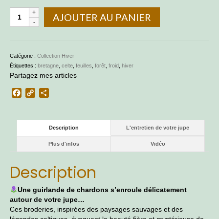
quantité
AJOUTER AU PANIER
de
Jupe
en
lin
Catégorie :
Collection Hiver
chardons
Étiquettes :
bretagne
,
celte
,
feuilles
,
forêt
,
froid
,
hiver
Partagez mes articles
Facebook
Copy
Partager
Link
Description
L'entretien de votre jupe
Plus d'infos
Vidéo
Description
Une guirlande de chardons s’enroule délicatement
autour de votre jupe…
Ces broderies, inspirées des paysages sauvages et des
légendes celtiques, évoquent la beauté fière et mystérieuse de