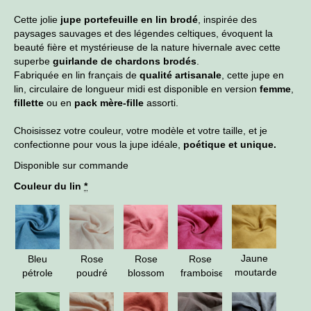
Cette jolie
jupe portefeuille en lin brodé
, inspirée des
paysages sauvages et des légendes celtiques, évoquent la
beauté fière et mystérieuse de la nature hivernale avec cette
superbe
guirlande de chardons brodés
.
Fabriquée en lin français de
qualité artisanale
, cette jupe en
lin, circulaire de longueur midi est disponible en version
femme
,
fillette
ou en
pack mère-fille
assorti.
Choisissez votre couleur, votre modèle et votre taille, et je
confectionne pour vous la jupe idéale,
poétique et unique.
Disponible sur commande
Couleur du lin
*
Jaune
Bleu
Rose
Rose
Rose
moutarde
pétrole
poudré
blossom
framboise