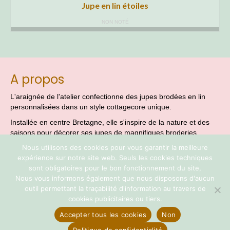
Jupe en lin étoiles
NON NOTÉ
A propos
L'araignée de l'atelier confectionne des jupes brodées en lin
personnalisées dans un style cottagecore unique.
Installée en centre Bretagne, elle s'inspire de la nature et des
saisons pour décorer ses jupes de magnifiques broderies.
Nous utilisons des cookies pour vous garantir la meilleure
expérience sur notre site web. Seuls les cookies techniques
sont obligatoires pour le bon fonctionnement du site,
Nous vous informons également que nous disposons d'aucun
outil permettant la traçabilité d'information au travers de
cookies publicitaires ou tiers.
Accepter tous les cookies
Non
Mentions Légales
CGV
Retours & Remboursements
RGPD
Plan de site
© 2026 L'Araignée de l'Atelier
Politique de confidentialité